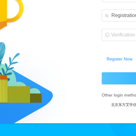
Registratio
Register Now
Other login meth
北京东方艾学信